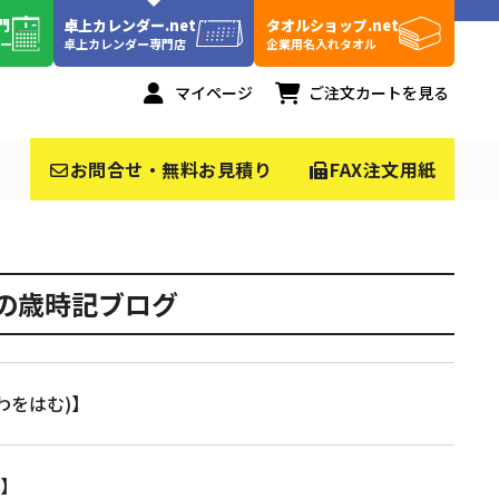
門
卓上カレンダー.net
タオルショップ.net
ダー
卓上カレンダー専門店
企業用名入れタオル
マイページ
ご注文カートを見る
お問合せ・無料お見積り
FAX注文用紙
節の歳時記ブログ
わをはむ)】
)】