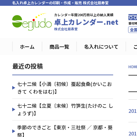
名入れ卓上カレンダーの印刷・作成・販売 株式会社扇寿堂
カレンダー年間200万冊以上の納入実績
卓上カレンダー.net
株式会社扇寿堂
ホーム
商品一覧
名入れについて
最近の投稿
HOM
七十二候【小満〔初候〕蚕起食桑(かいこお
きて くわをはむ)】
七十二候【立夏〔末候〕竹笋生(たけのこ し
201
ょうず)】
季節のできごと【東京・三社祭 ／ 京都・葵
201
祭】