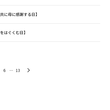
と共に母に感謝する日】
心をはぐくむ日】
6
…
13