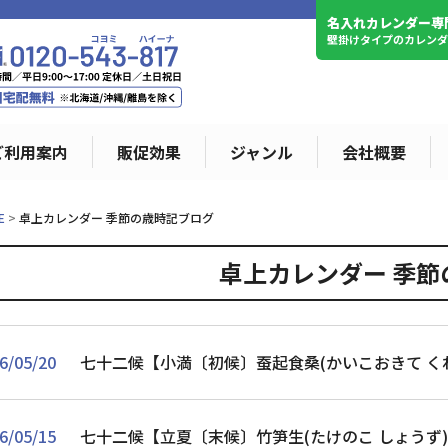
名入れカレンダー専
壁掛けタイプのカレン
ご利用案内
販促効果
ジャンル
会社概要
E
卓上カレンダー 季節の歳時記ブログ
卓上カレンダー 季
6/05/20
七十二候【小満〔初候〕蚕起食桑(かいこおきて く
6/05/15
七十二候【立夏〔末候〕竹笋生(たけのこ しょうず