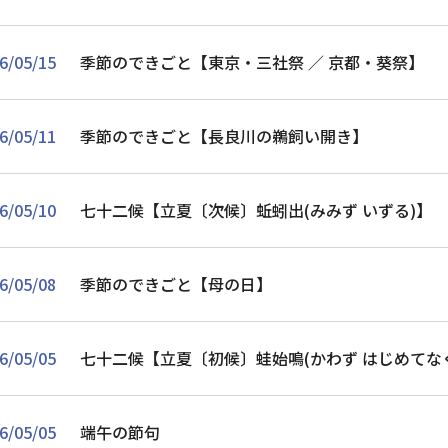
6/05/15
季節のできごと【東京・三社祭 ／ 京都・葵祭】
6/05/11
季節のできごと【長良川の鵜飼い開き】
6/05/10
七十二候【立夏〔次候〕蚯蚓出(みみず いずる)】
6/05/08
季節のできごと【母の日】
6/05/05
七十二候【立夏〔初候〕蛙始鳴(かわず はじめてな
6/05/05
端午の節句