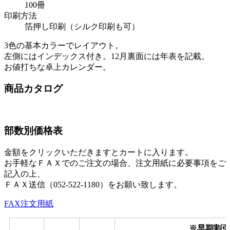
100冊
印刷方法
箔押し印刷（シルク印刷も可）
3色の基本カラーでレイアウト。
左側にはインデックス付き。12月裏面には年表を記載。
お値打ちな卓上カレンダー。
商品カタログ
部数別価格表
金額をクリックいただきますとカートに入ります。
お手軽なＦＡＸでのご注文の場合、注文用紙に必要事項をご
記入の上、
ＦＡＸ送信（052-522-1180）をお願い致します。
FAX注文用紙
※早期割引(