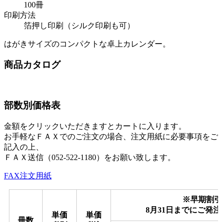
100冊
印刷方法
箔押し印刷（シルク印刷も可）
はがきサイズのコンパクトな卓上カレンダー。
商品カタログ
部数別価格表
金額をクリックいただきますとカートに入ります。
お手軽なＦＡＸでのご注文の場合、注文用紙に必要事項をご
記入の上、
ＦＡＸ送信（052-522-1180）をお願い致します。
FAX注文用紙
※早期割引(
8月31日までにご発注
単価
単価
冊数