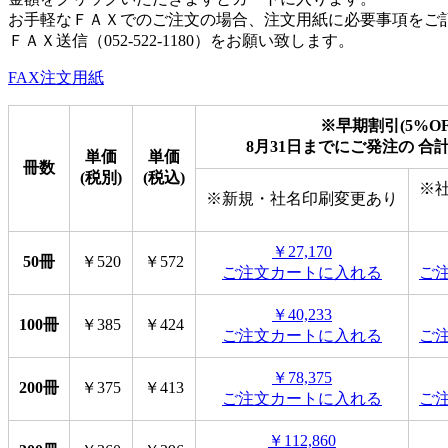
お手軽なＦＡＸでのご注文の場合、注文用紙に必要事項をご
ＦＡＸ送信（052-522-1180）をお願い致します。
FAX注文用紙
※早期割引(5%OF
8月31日までにご発注の 合
単価
単価
冊数
(税別)
(税込)
※
※新規・社名印刷変更あり
￥27,170
50冊
￥520
￥572
ご注文カートに入れる
ご
￥40,233
100冊
￥385
￥424
ご注文カートに入れる
ご
￥78,375
200冊
￥375
￥413
ご注文カートに入れる
ご
￥112,860