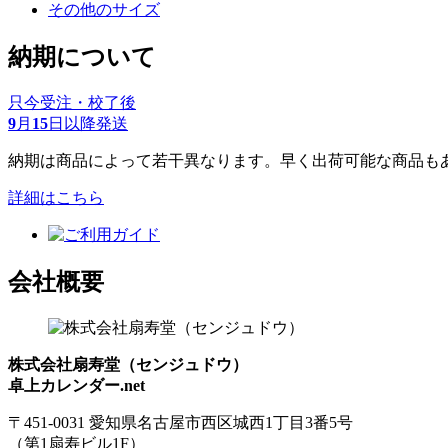
その他のサイズ
納期について
只今受注・校了後
9
月
15
日以降発送
納期は商品によって若干異なります。早く出荷可能な商品も
詳細はこちら
会社概要
株式会社扇寿堂（センジュドウ）
卓上カレンダー.net
〒451-0031 愛知県名古屋市西区城西1丁目3番5号
（第1扇寿ビル1F）