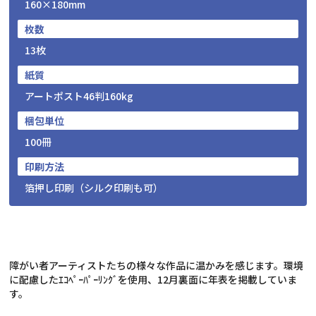
160×180mm
枚数
13枚
紙質
アートポスト46判160kg
梱包単位
100冊
印刷方法
箔押し印刷（シルク印刷も可）
障がい者アーティストたちの様々な作品に温かみを感じます。環境
に配慮したｴｺﾍﾟｰﾊﾟｰﾘﾝｸﾞを使用、12月裏面に年表を掲載していま
す。