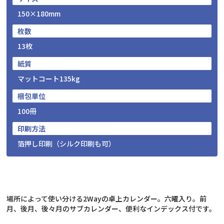
150×180mm
枚数
13枚
紙質
マットコート135kg
梱包単位
100冊
印刷方法
箔押し印刷（シルク印刷も可）
場所によって使い分ける2Wayの卓上カレンダー。六曜入り。前
月、後月、後々月のサブカレンダー、便利なインデックス付です。