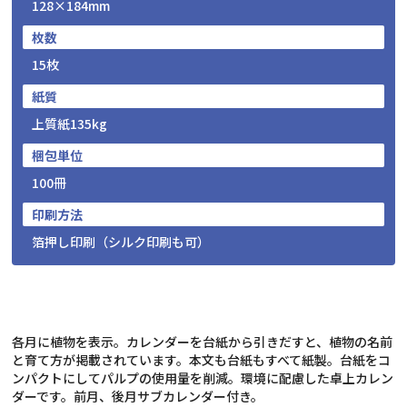
128×184mm
枚数
15枚
紙質
上質紙135kg
梱包単位
100冊
印刷方法
箔押し印刷（シルク印刷も可）
各月に植物を表示。カレンダーを台紙から引きだすと、植物の名前
と育て方が掲載されています。本文も台紙もすべて紙製。台紙をコ
ンパクトにしてパルプの使用量を削減。環境に配慮した卓上カレン
ダーです。前月、後月サブカレンダー付き。