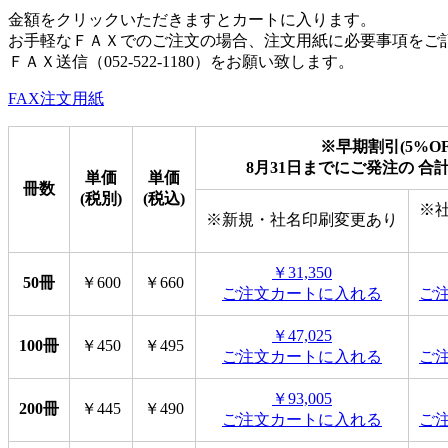
金額をクリックいただきますとカートに入ります。
お手軽なＦＡＸでのご注文の場合、注文用紙に必要事項をご
ＦＡＸ送信（052-522-1180）をお願い致します。
FAX注文用紙
※早期割引(5%OF
8月31日までにご発注の 合
単価
単価
冊数
(税別)
(税込)
※
※新規・社名印刷変更あり
￥31,350
50冊
￥600
￥660
ご注文カートに入れる
ご
￥47,025
100冊
￥450
￥495
ご注文カートに入れる
ご
￥93,005
200冊
￥445
￥490
ご注文カートに入れる
ご