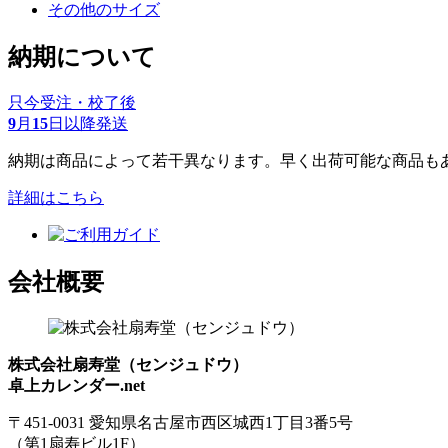
その他のサイズ
納期について
只今受注・校了後
9
月
15
日以降発送
納期は商品によって若干異なります。早く出荷可能な商品も
詳細はこちら
会社概要
株式会社扇寿堂（センジュドウ）
卓上カレンダー.net
〒451-0031 愛知県名古屋市西区城西1丁目3番5号
（第1扇寿ビル1F）