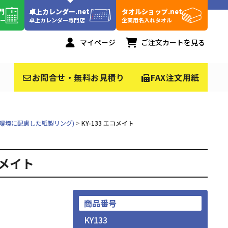
門
卓上カレンダー.net
タオルショップ.net
ダー
卓上カレンダー専門店
企業用名入れタオル
マイページ
ご注文カートを見る
お問合せ・無料お見積り
FAX注文用紙
環境に配慮した紙製リング)
KY-133 エコメイト
コメイト
商品番号
KY133