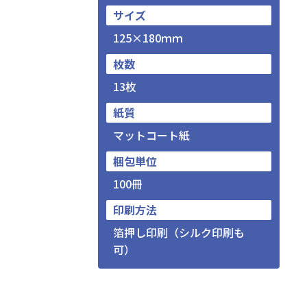
サイズ
125×180ｍｍ
枚数
13枚
紙質
マットコート紙
梱包単位
100冊
印刷方法
箔押し印刷（シルク印刷も
可）