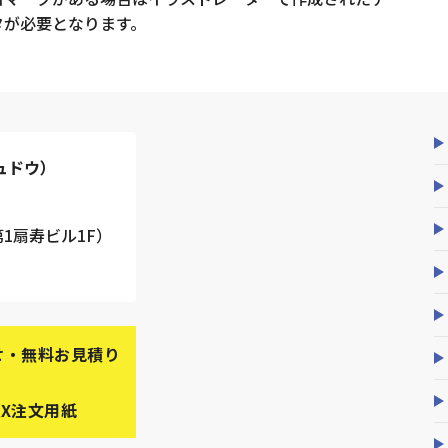
タが必要となります。
ュドウ）
第1扇寿ビル1F）
せ・無料お見積り
AX注文用紙