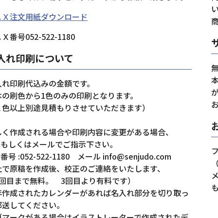
ＡＸ注文用紙ダウンロード
Ｘ番号052-522-1180
入れ印刷について
入れ印刷代込みの金額です。
本の刷色から1色のみの印刷となります。
２色以上別途見積もりさせていただきます）
しく作成される場合や印刷内容に変更がある場合、
AXもしくはメールでご指示下さい。
フ
X番号 :052-522-1180 メール info@senjudo.com
社で原稿を作成後、校正のご連絡をいたします、
メ
2回目まで無料。 3回目より有料です）
年作成されたカレンダーがあれば名入れ部分を切り取っ
郵送してください。
ゴマークがある場合はイラストレーターで作成されたデ