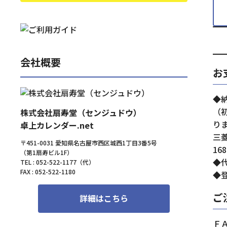
会社概要
お
◆
（
株式会社扇寿堂（センジュドウ）
り
卓上カレンダー.net
三
〒451-0031 愛知県名古屋市西区城西1丁目3番5号
16
（第1扇寿ビル1F）
◆
TEL : 052-522-1177（代）
FAX : 052-522-1180
◆登
ご
詳細はこちら
Ｆ