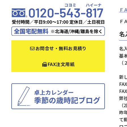
Ｆ
ＦＡ
名
お問合せ・無料お見積り
名
基
（
FAX注文用紙
新
F
FA
弊
（
昨
て
ロ