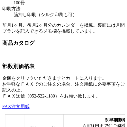
100冊
印刷方法
箔押し印刷（シルク印刷も可）
前月1ヶ月、後月2ヶ月分のカレンダーを掲載。裏面には月間
プランを記入できるメモ欄を掲載しています。
商品カタログ
部数別価格表
金額をクリックいただきますとカートに入ります。
お手軽なＦＡＸでのご注文の場合、注文用紙に必要事項をご
記入の上、
ＦＡＸ送信（052-522-1180）をお願い致します。
FAX注文用紙
※早期割引(
8月31日までにご発注