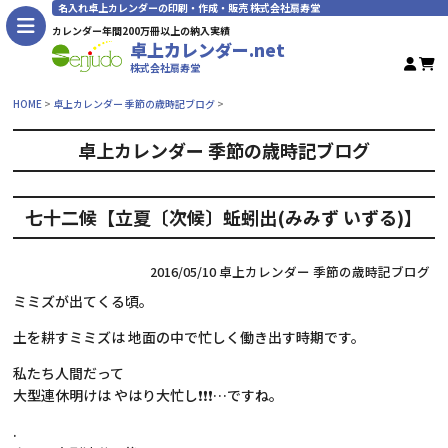
名入れ卓上カレンダーの印刷・作成・販売 株式会社扇寿堂
カレンダー年間200万冊以上の納入実績
卓上カレンダー.net
株式会社扇寿堂
HOME
卓上カレンダー 季節の歳時記ブログ
卓上カレンダー 季節の歳時記ブログ
七十二候【立夏〔次候〕蚯蚓出(みみず いずる)】
2016/05/10
卓上カレンダー 季節の歳時記ブログ
ミミズが出てくる頃。
土を耕すミミズは 地面の中で忙しく働き出す時期です。
私たち人間だって
大型連休明けは やはり大忙し❗❗❗…ですね。
.