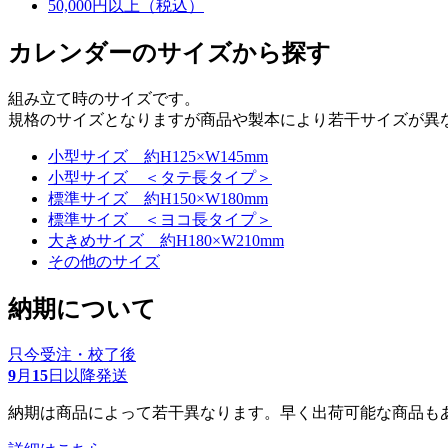
50,000円以上（税込）
カレンダーのサイズから探す
組み立て時のサイズです。
規格のサイズとなりますが商品や製本により若干サイズが異
小型サイズ 約H125×W145mm
小型サイズ ＜タテ長タイプ＞
標準サイズ 約H150×W180mm
標準サイズ ＜ヨコ長タイプ＞
大きめサイズ 約H180×W210mm
その他のサイズ
納期について
只今受注・校了後
9
月
15
日以降発送
納期は商品によって若干異なります。早く出荷可能な商品も