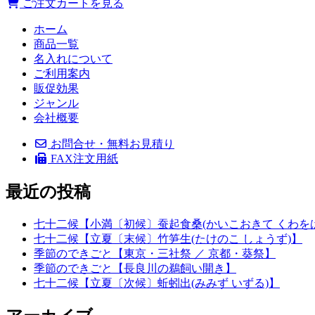
ご注文カートを見る
ホーム
商品一覧
名入れについて
ご利用案内
販促効果
ジャンル
会社概要
お問合せ・無料お見積り
FAX注文用紙
最近の投稿
七十二候【小満〔初候〕蚕起食桑(かいこおきて くわを
七十二候【立夏〔末候〕竹笋生(たけのこ しょうず)】
季節のできごと【東京・三社祭 ／ 京都・葵祭】
季節のできごと【長良川の鵜飼い開き】
七十二候【立夏〔次候〕蚯蚓出(みみず いずる)】