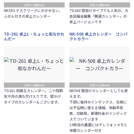
150×180mm
156×180mm
NK583 デスクワークにかかせない、
TD260 壁掛けタイプでも人気の、大
ふせん付きの卓上カレンダー
吉招福会編集「開運カレンダー」の
卓上バージョンです
TD-261 卓上L・ちょっと和なかれ
NK-508 卓上カレンダー コンパ
んだー
クトカラー
156×180mm
150×124mm
TD261 和風なカレンダー。二十四節
NK508 壁掛けカレンダーとしても使
気や月の満ち欠け入りです。壁かけ
えます。
タイプのカレンダーもございます。
下部に毎月のインデックス、右側に
は不在時に使える情報、年齢早見
表、印紙税、郵便料金がインデック
スでついています
14枚目の裏面にはテレフォンメモと
年間カレンダー付き