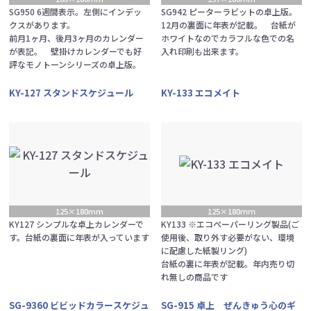
SG950 6週間表示。左側にインデッ
SG942 ピーターラビットの卓上版。
クスがあります。
12月の裏面に年表が記載。 台紙が
前月1ヶ月、後月3ヶ月のカレンダー
ホワイトなのでカラフルな色での名
が表記。 壁掛けカレンダーでも好
入れ印刷も出来ます。
評なモノトーンシリーズの卓上版。
KY-127 スタンドスケジュール
KY-133 エコメイト
125×180mm
125×180ｍｍ
KY127 シンプルな卓上カレンダーで
KY133 ※エコペーパーリング製品(ご
す。台紙の裏面に年表が入っています
使用後、取り外す必要がない、環境
に配慮した紙製リング)
台紙の裏に年表が記載。年内売り切
れ無しの商品です
SG-9360 ビビッドカラースケジュ
SG-915 卓上 ぜんきゅう心のギ