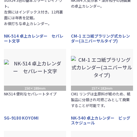
SG924 3色の基本カラーでレイアウ
NK564 人気作家・深井和子の詩画集
ト。
の卓上カレンダー。
左側にはインデックス付き。12月裏
面には年表を記載。
お値打ちな卓上カレンダー。
NK-514 卓上カレンダー セパレ
CM-1 エコ紙プラリング式カレン
ート文字
ダー(ユニバーサルタイプ)
150×180mm
157×182mm
NK514 便利なセパレートタイプ
CM1 リングは主原料が紙のため、紙
製品に分類され可燃ごみとして廃棄
することが可能です。
SG-9180 KOYOMI
NK-540 卓上カレンダー ビッグ
スケジュール