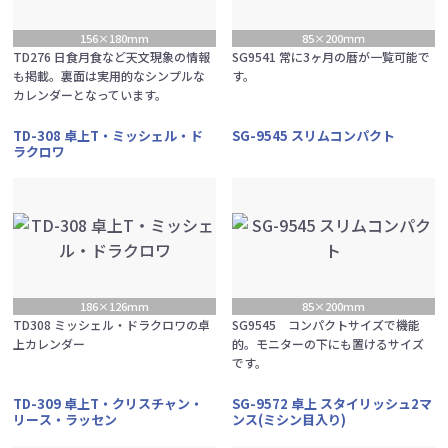
156×180mm
85×200ｍｍ
TD276 日食月食など天文現象の情報
SG9541 常に3ヶ月の暦が一覧可能で
も掲載。裏面は実用的なシンプルな
す。
カレンダーとなっています。
TD-308 卓上T・ミッシェル・ド
SG-9545 スリムコンパクト
ラクロワ
186×126mm
85×200mm
TD308 ミッシェル・ドラクロワの卓
SG9545 コンパクトサイズで機能
上カレンダー
的。モニターの下にも置けるサイズ
です。
TD-309 卓上T・クリスチャン・
SG-9572 卓上 スタイリッシュ2マ
リース・ラッセン
ンス(ミシン目入り)